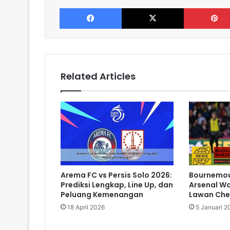
Facebook
X
Related Articles
Arema FC vs Persis Solo 2026:
Bournemou
Prediksi Lengkap, Line Up, dan
Arsenal W
Peluang Kemenangan
Lawan Che
18 April 2026
5 Januari 2