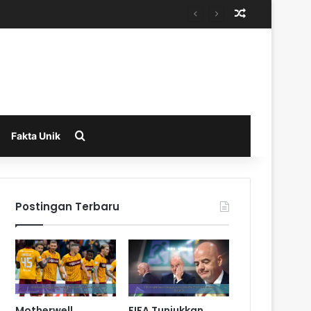
Random Arti
Search for
Fakta Unik
Postingan Terbaru
Motherwell
FIFA Tunjukkan