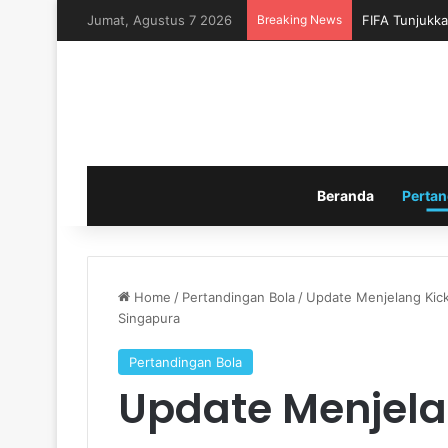
Jumat, Agustus 7 2026
Breaking News
FIFA Tunjukka
Beranda
Pertan
Home
/
Pertandingan Bola
/
Update Menjelang Kick
Singapura
Pertandingan Bola
Update Menjelan