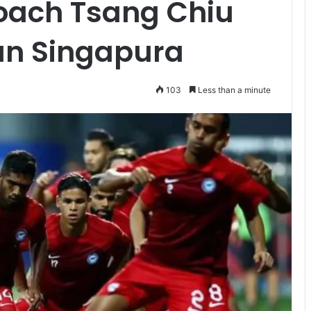
Coach Tsang Chiu
kan Singapura
103
Less than a minute