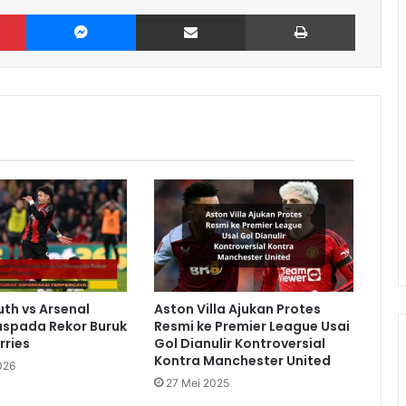
Pinterest
Messenger
Share via Email
Print
th vs Arsenal
Aston Villa Ajukan Protes
aspada Rekor Buruk
Resmi ke Premier League Usai
rries
Gol Dianulir Kontroversial
Kontra Manchester United
026
27 Mei 2025