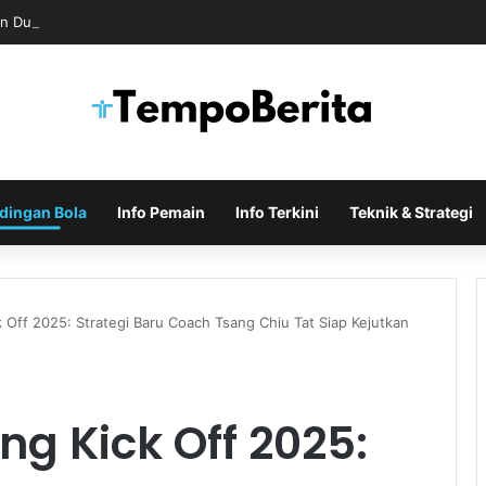
n Dukungan untuk Infantino Usai Rapat Krisis di Maroko
dingan Bola
Info Pemain
Info Terkini
Teknik & Strategi
 Off 2025: Strategi Baru Coach Tsang Chiu Tat Siap Kejutkan
g Kick Off 2025: