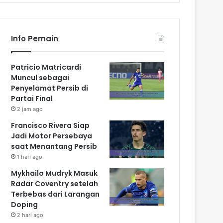
Info Pemain
Patricio Matricardi
Muncul sebagai
Penyelamat Persib di
Partai Final
2 jam ago
Francisco Rivera Siap
Jadi Motor Persebaya
saat Menantang Persib
1 hari ago
Mykhailo Mudryk Masuk
Radar Coventry setelah
Terbebas dari Larangan
Doping
2 hari ago