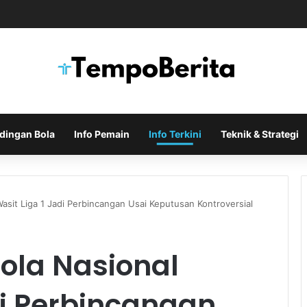
Indonesia di Piala AFF Ditentukan pada Laga Terakhir Grup
dingan Bola
Info Pemain
Info Terkini
Teknik & Strategi
asit Liga 1 Jadi Perbincangan Usai Keputusan Kontroversial
ola Nasional
di Perbincangan