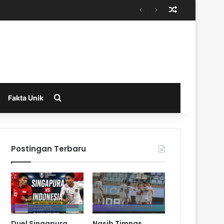
Random Arti
Search for
Fakta Unik
Postingan Terbaru
Duel Singapura
Nasib Timnas