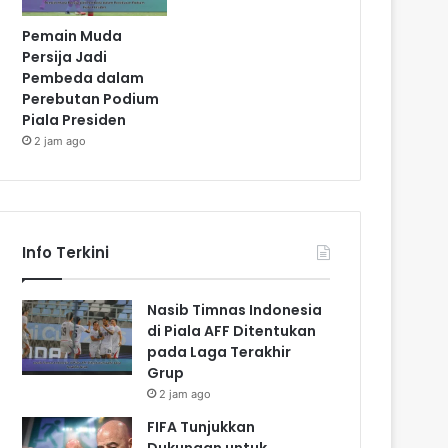
Pemain Muda
Persija Jadi
Pembeda dalam
Perebutan Podium
Piala Presiden
2 jam ago
Info Terkini
Nasib Timnas Indonesia
di Piala AFF Ditentukan
pada Laga Terakhir
Grup
2 jam ago
FIFA Tunjukkan
Dukungan untuk