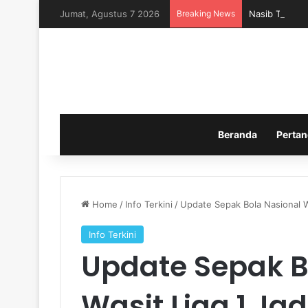
Jumat, Agustus 7 2026
Breaking News
Nasib Timnas 
Beranda
Pertan
Home
/
Info Terkini
/
Update Sepak Bola Nasional W
Info Terkini
Update Sepak B
Wasit Liga 1 Ja