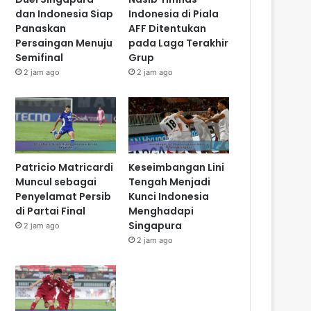
dan Indonesia Siap
Indonesia di Piala
Panaskan
AFF Ditentukan
Persaingan Menuju
pada Laga Terakhir
Semifinal
Grup
2 jam ago
2 jam ago
Patricio Matricardi
Keseimbangan Lini
Muncul sebagai
Tengah Menjadi
Penyelamat Persib
Kunci Indonesia
di Partai Final
Menghadapi
Singapura
2 jam ago
2 jam ago