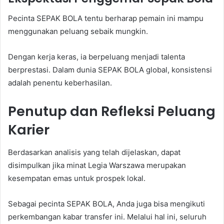
Pecinta SEPAK BOLA tentu berharap pemain ini mampu
menggunakan peluang sebaik mungkin.
Dengan kerja keras, ia berpeluang menjadi talenta
berprestasi. Dalam dunia SEPAK BOLA global, konsistensi
adalah penentu keberhasilan.
Penutup dan Refleksi Peluang
Karier
Berdasarkan analisis yang telah dijelaskan, dapat
disimpulkan jika minat Legia Warszawa merupakan
kesempatan emas untuk prospek lokal.
Sebagai pecinta SEPAK BOLA, Anda juga bisa mengikuti
perkembangan kabar transfer ini. Melalui hal ini, seluruh