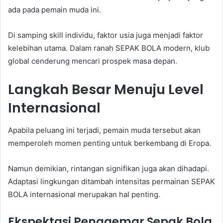
ada pada pemain muda ini.
Di samping skill individu, faktor usia juga menjadi faktor
kelebihan utama. Dalam ranah SEPAK BOLA modern, klub
global cenderung mencari prospek masa depan.
Langkah Besar Menuju Level
Internasional
Apabila peluang ini terjadi, pemain muda tersebut akan
memperoleh momen penting untuk berkembang di Eropa.
Namun demikian, rintangan signifikan juga akan dihadapi.
Adaptasi lingkungan ditambah intensitas permainan SEPAK
BOLA internasional merupakan hal penting.
Ekspektasi Penggemar Sepak Bola