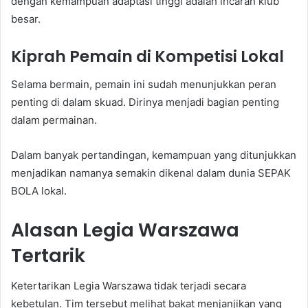
dengan kemampuan adaptasi tinggi adalah incaran klub
besar.
Kiprah Pemain di Kompetisi Lokal
Selama bermain, pemain ini sudah menunjukkan peran
penting di dalam skuad. Dirinya menjadi bagian penting
dalam permainan.
Dalam banyak pertandingan, kemampuan yang ditunjukkan
menjadikan namanya semakin dikenal dalam dunia SEPAK
BOLA lokal.
Alasan Legia Warszawa
Tertarik
Ketertarikan Legia Warszawa tidak terjadi secara
kebetulan. Tim tersebut melihat bakat menjanjikan yang