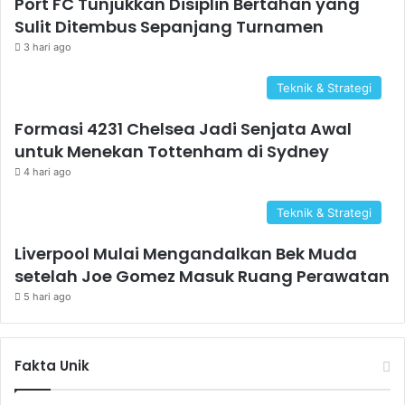
Port FC Tunjukkan Disiplin Bertahan yang
Sulit Ditembus Sepanjang Turnamen
3 hari ago
Teknik & Strategi
Formasi 4231 Chelsea Jadi Senjata Awal
untuk Menekan Tottenham di Sydney
4 hari ago
Teknik & Strategi
Liverpool Mulai Mengandalkan Bek Muda
setelah Joe Gomez Masuk Ruang Perawatan
5 hari ago
Fakta Unik