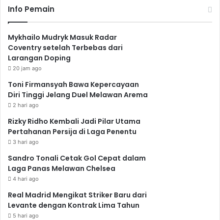
Info Pemain
Mykhailo Mudryk Masuk Radar
Coventry setelah Terbebas dari
Larangan Doping
20 jam ago
Toni Firmansyah Bawa Kepercayaan
Diri Tinggi Jelang Duel Melawan Arema
2 hari ago
Rizky Ridho Kembali Jadi Pilar Utama
Pertahanan Persija di Laga Penentu
3 hari ago
Sandro Tonali Cetak Gol Cepat dalam
Laga Panas Melawan Chelsea
4 hari ago
Real Madrid Mengikat Striker Baru dari
Levante dengan Kontrak Lima Tahun
5 hari ago