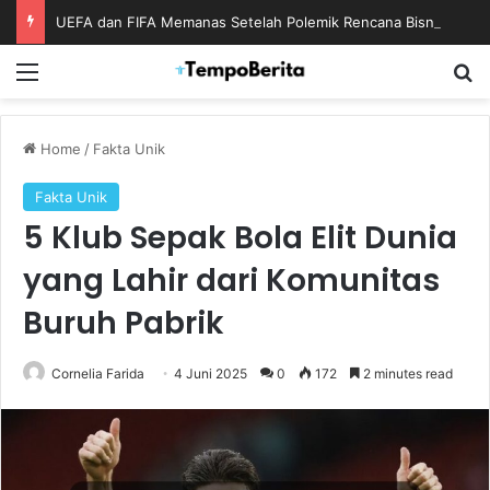
UEFA dan FIFA Memanas Setelah Polemik Rencana Bisnis Piala Dunia
Menu
S
Home
/
Fakta Unik
Fakta Unik
5 Klub Sepak Bola Elit Dunia
yang Lahir dari Komunitas
Buruh Pabrik
Cornelia Farida
4 Juni 2025
0
172
2 minutes read