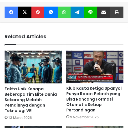
Facebook
X
Pinterest
Messenger
WhatsApp
Telegram
Line
Share via Email
Print
Related Articles
Klub Kasta Ketiga Spanyol
Fakta Unik Kenapa
Punya Robot Pelatih yang
Beberapa Tim Elite Dunia
Bisa Rancang Formasi
Sekarang Melatih
Otomatis Setiap
Pemainnya dengan
Pertandingan
Teknologi VR
9 November 2025
13 Maret 2026