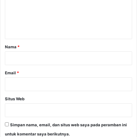
e
n
t
a
r
Nama
*
*
Email
*
Situs Web
Simpan nama, email, dan situs web saya pada peramban ini
untuk komentar saya berikutnya.