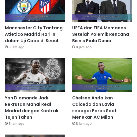
Manchester City Tantang
UEFA dan FIFA Memanas
Atletico Madrid Hari Ini
Setelah Polemik Rencana
dalam Uji Coba di Seoul
Bisnis Piala Dunia
8 jam ago
8 jam ago
Yan Diomande Jadi
Chelsea Andalkan
Rekrutan Mahal Real
Caicedo dan Lavia
Madrid dengan Kontrak
sebagai Poros Saat
Tujuh Tahun
Menekan AC Milan
8 jam ago
8 jam ago