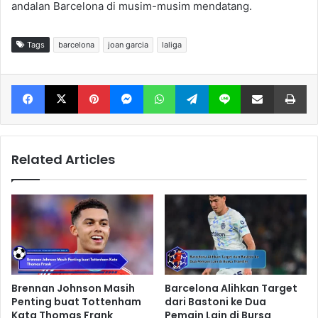
andalan Barcelona di musim-musim mendatang.
Tags
barcelona
joan garcia
laliga
Facebook
X
Pinterest
Messenger
WhatsApp
Telegram
Line
Share via Email
Print
Related Articles
Brennan Johnson Masih
Barcelona Alihkan Target
Penting buat Tottenham
dari Bastoni ke Dua
Kata Thomas Frank
Pemain Lain di Bursa