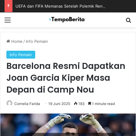
UEFA dan FIFA Memanas Setelah Polemik Rencana Bisnis Piala Dunia
Menu
S
Home
/
Info Pemain
Info Pemain
Barcelona Resmi Dapatkan
Joan Garcia Kiper Masa
Depan di Camp Nou
Cornelia Farida
19 Juni 2025
183
1 minute read