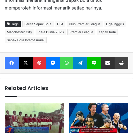
informasi menarik mengenai Sepak Bola untuk
memperoleh informasi menarik setiap harinya.
Tags
Berita Sepak Bola
FIFA
Klub Premier League
Liga Inggris
Manchester City
Piala Dunia 2026
Premier League
sepak bola
Sepak Bola Internasional
Facebook
X
Pinterest
Messenger
WhatsApp
Telegram
Line
Share via Email
Print
Related Articles