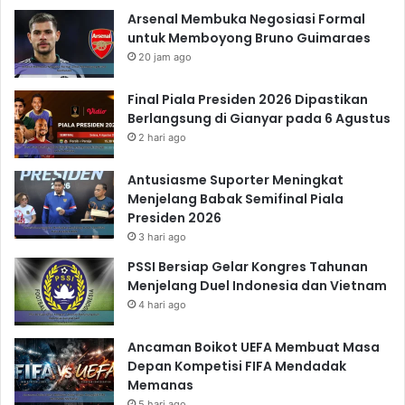
Arsenal Membuka Negosiasi Formal
untuk Memboyong Bruno Guimaraes
20 jam ago
Final Piala Presiden 2026 Dipastikan
Berlangsung di Gianyar pada 6 Agustus
2 hari ago
Antusiasme Suporter Meningkat
Menjelang Babak Semifinal Piala
Presiden 2026
3 hari ago
PSSI Bersiap Gelar Kongres Tahunan
Menjelang Duel Indonesia dan Vietnam
4 hari ago
Ancaman Boikot UEFA Membuat Masa
Depan Kompetisi FIFA Mendadak
Memanas
5 hari ago