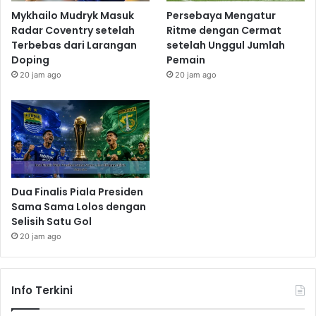
Mykhailo Mudryk Masuk
Persebaya Mengatur
Radar Coventry setelah
Ritme dengan Cermat
Terbebas dari Larangan
setelah Unggul Jumlah
Doping
Pemain
20 jam ago
20 jam ago
Dua Finalis Piala Presiden
Sama Sama Lolos dengan
Selisih Satu Gol
20 jam ago
Info Terkini