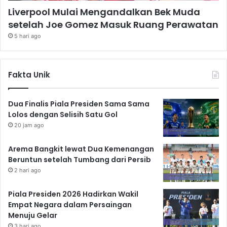
Liverpool Mulai Mengandalkan Bek Muda
setelah Joe Gomez Masuk Ruang Perawatan
5 hari ago
Fakta Unik
Dua Finalis Piala Presiden Sama Sama
Lolos dengan Selisih Satu Gol
20 jam ago
Arema Bangkit lewat Dua Kemenangan
Beruntun setelah Tumbang dari Persib
2 hari ago
Piala Presiden 2026 Hadirkan Wakil
Empat Negara dalam Persaingan
Menuju Gelar
3 hari ago