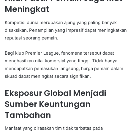
Meningkat
Kompetisi dunia merupakan ajang yang paling banyak
disaksikan. Penampilan yang impresif dapat meningkatkan
reputasi seorang pemain.
Bagi klub Premier League, fenomena tersebut dapat
menghasilkan nilai komersial yang tinggi. Tidak hanya
mendapatkan pemasukan langsung, harga pemain dalam
skuad dapat meningkat secara signifikan.
Eksposur Global Menjadi
Sumber Keuntungan
Tambahan
Manfaat yang dirasakan tim tidak terbatas pada