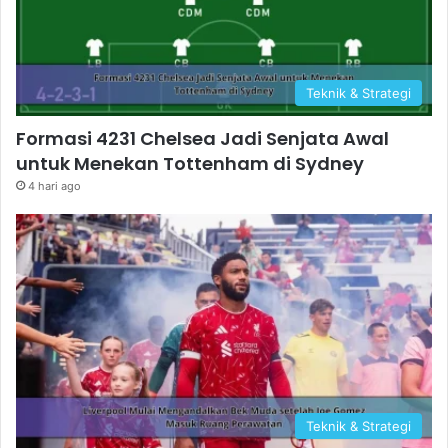
Teknik & Strategi
Formasi 4231 Chelsea Jadi Senjata Awal
untuk Menekan Tottenham di Sydney
4 hari ago
Teknik & Strategi