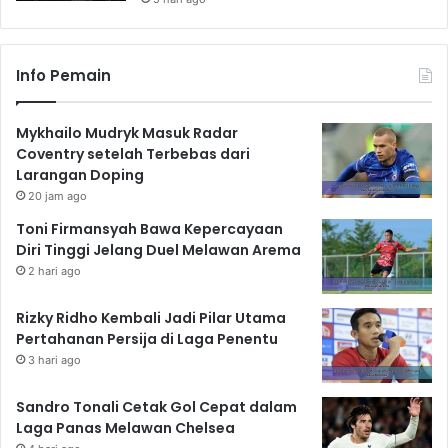
Info Pemain
Mykhailo Mudryk Masuk Radar
Coventry setelah Terbebas dari
Larangan Doping
20 jam ago
Toni Firmansyah Bawa Kepercayaan
Diri Tinggi Jelang Duel Melawan Arema
2 hari ago
Rizky Ridho Kembali Jadi Pilar Utama
Pertahanan Persija di Laga Penentu
3 hari ago
Sandro Tonali Cetak Gol Cepat dalam
Laga Panas Melawan Chelsea