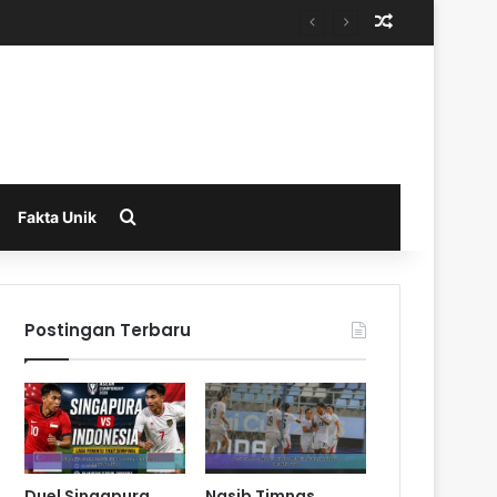
Random Arti
Search for
Fakta Unik
Postingan Terbaru
Duel Singapura
Nasib Timnas