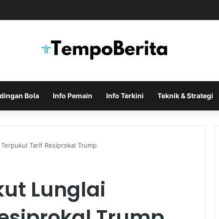
Indonesia di Piala AFF Ditentukan pada Laga Terakhir Grup
dingan Bola
Info Pemain
Info Terkini
Teknik & Strategi
 Terpukul Tarif Resiprokal Trump
ut Lunglai
Resiprokal Trump