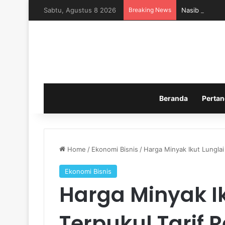
Sabtu, Agustus 8 2026
Breaking News
Nasib Timnas 
Beranda
Pertan
Home
/
Ekonomi Bisnis
/
Harga Minyak Ikut Lunglai
Ekonomi Bisnis
Harga Minyak Ik
Terpukul Tarif 