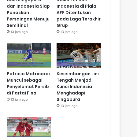
dan Indonesia Siap
Indonesia di Piala
Panaskan
AFF Ditentukan
Persaingan Menuju
pada Laga Terakhir
Semifinal
Grup
13 jam ago
13 jam ago
Patricio Matricardi
Keseimbangan Lini
Muncul sebagai
Tengah Menjadi
Penyelamat Persib
Kunci Indonesia
di Partai Final
Menghadapi
Singapura
13 jam ago
13 jam ago