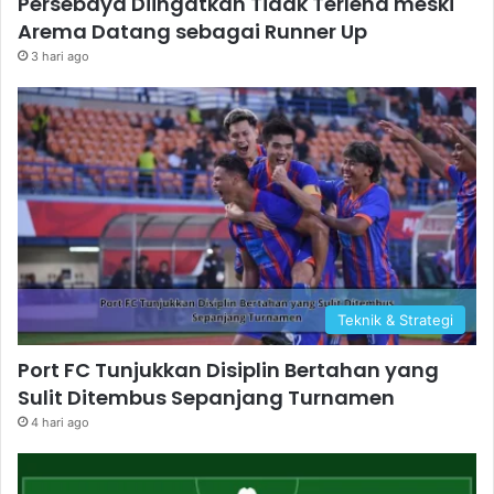
Persebaya Diingatkan Tidak Terlena meski
Arema Datang sebagai Runner Up
3 hari ago
Teknik & Strategi
Port FC Tunjukkan Disiplin Bertahan yang
Sulit Ditembus Sepanjang Turnamen
4 hari ago