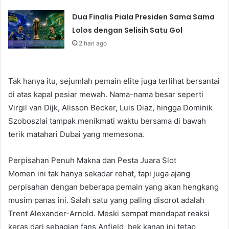
Dua Finalis Piala Presiden Sama Sama
Lolos dengan Selisih Satu Gol
2 hari ago
Tak hanya itu, sejumlah pemain elite juga terlihat bersantai
di atas kapal pesiar mewah. Nama-nama besar seperti
Virgil van Dijk, Alisson Becker, Luis Diaz, hingga Dominik
Szoboszlai tampak menikmati waktu bersama di bawah
terik matahari Dubai yang memesona.
Perpisahan Penuh Makna dan Pesta Juara Slot
Momen ini tak hanya sekadar rehat, tapi juga ajang
perpisahan dengan beberapa pemain yang akan hengkang
musim panas ini. Salah satu yang paling disorot adalah
Trent Alexander-Arnold. Meski sempat mendapat reaksi
keras dari sebagian fans Anfield, bek kanan ini tetap