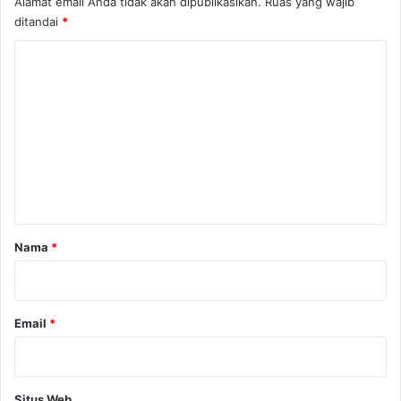
Alamat email Anda tidak akan dipublikasikan.
Ruas yang wajib
ditandai
*
K
o
m
e
n
t
a
r
Nama
*
*
Email
*
Situs Web