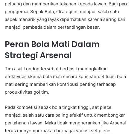
peluang dan memberikan tekanan kepada lawan. Bagi para
penggemar Sepak Bola, strategi ini menjadi salah satu
aspek menarik yang layak diperhatikan karena sering kali
menjadi pembeda dalam pertandingan besar.
Peran Bola Mati Dalam
Strategi Arsenal
Tim asal London tersebut berhasil meningkatkan
efektivitas skema bola mati secara konsisten. Situasi bola
mati sering memberikan kontribusi penting terhadap
produktivitas gol tim.
Pada kompetisi sepak bola tingkat tinggi, set piece
menjadi salah satu cara paling efektif untuk membongkar
pertahanan lawan. Maka tidak mengherankan jika Arsenal
terus menyempurnakan berbagai variasi set piece.