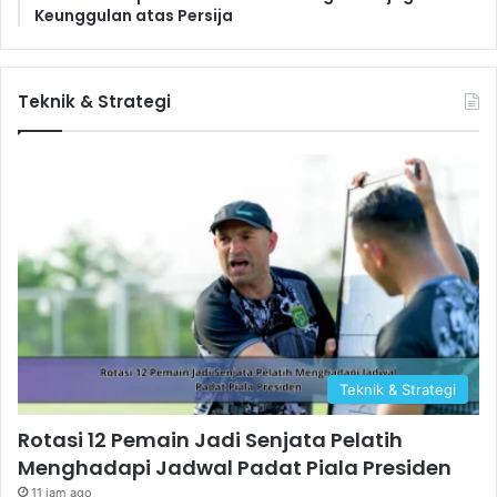
Keunggulan atas Persija
Teknik & Strategi
Teknik & Strategi
Rotasi 12 Pemain Jadi Senjata Pelatih
Menghadapi Jadwal Padat Piala Presiden
11 jam ago