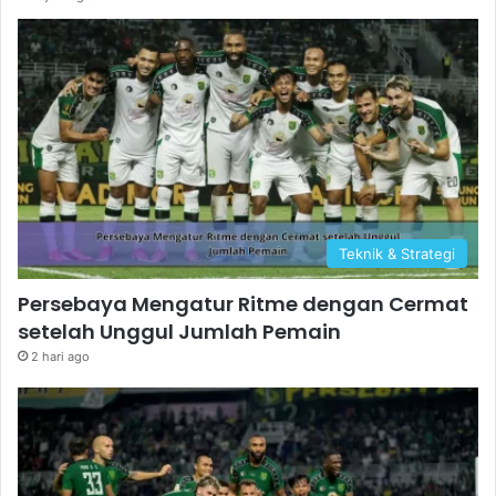
Teknik & Strategi
Persebaya Mengatur Ritme dengan Cermat
setelah Unggul Jumlah Pemain
2 hari ago