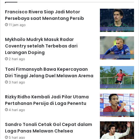
Francisco Rivera Siap Jadi Motor
Persebaya saat Menantang Persib
11 jam ago
Mykhailo Mudryk Masuk Radar
Coventry setelah Terbebas dari
Larangan Doping
2 hari ago
Toni Firmansyah Bawa Kepercayaan
Diri Tinggi Jelang Duel Melawan Arema
3 hari ago
Rizky Ridho Kembali Jadi Pilar Utama
Pertahanan Persija di Laga Penentu
4 hari ago
Sandro Tonali Cetak Gol Cepat dalam
Laga Panas Melawan Chelsea
5 hari ago