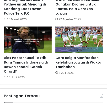
Yothee untuk Menang di
Gunakan Drones untuk
Kandang Saat Lawan
Pantau Pola Gerakan
Police Tero F.C.
Lawan
25 Maret 2026
27 Agustus 2025
Alex Pastor Kunci Taktik
Cara Belgia Manfaatkan
Baru Timnas Indonesia di
Kelelahan Lawan di Waktu
Bawah Kendali Coach
Tambahan
Cifard?
3 Juli 2026
24 Juni 2025
Postingan Terbaru