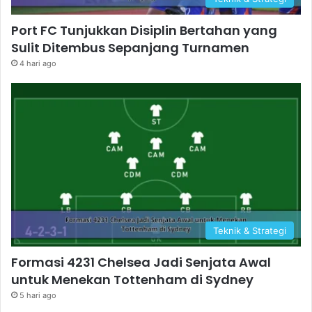
Port FC Tunjukkan Disiplin Bertahan yang
Sulit Ditembus Sepanjang Turnamen
4 hari ago
Teknik & Strategi
Formasi 4231 Chelsea Jadi Senjata Awal
untuk Menekan Tottenham di Sydney
5 hari ago