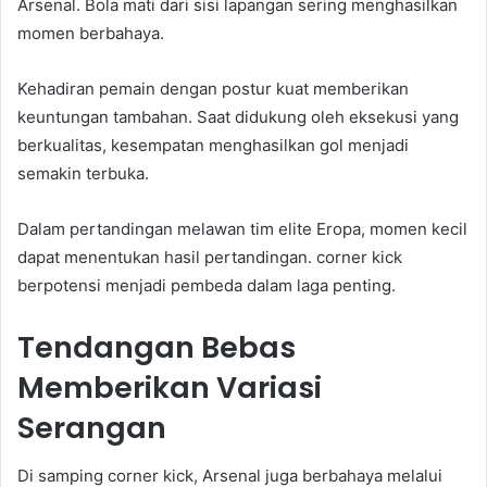
Arsenal. Bola mati dari sisi lapangan sering menghasilkan
momen berbahaya.
Kehadiran pemain dengan postur kuat memberikan
keuntungan tambahan. Saat didukung oleh eksekusi yang
berkualitas, kesempatan menghasilkan gol menjadi
semakin terbuka.
Dalam pertandingan melawan tim elite Eropa, momen kecil
dapat menentukan hasil pertandingan. corner kick
berpotensi menjadi pembeda dalam laga penting.
Tendangan Bebas
Memberikan Variasi
Serangan
Di samping corner kick, Arsenal juga berbahaya melalui