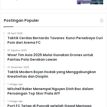
Postingan Populer
28 April 2026
Taktik Cerdas Bernardo Tavares: Kunci Persebaya Curi
Poin dari Arema FC
27 Agustus 2025
Wow! Tim Asia 2025 Mulai Gunakan Drones untuk
Pantau Pola Gerakan Lawan
27 Desember 2025
Taktik Modern Bojan Hodak yang Menggabungkan
Kreativitas dan Disiplin
1 minggu ago
Mitchell Baker Menempel Nguyen Dinh Bac dalam
Persaingan Top Skor Piala AFF
1 minggu ago
Port FC Tetap di Puncak setelah Gagal Menjaga