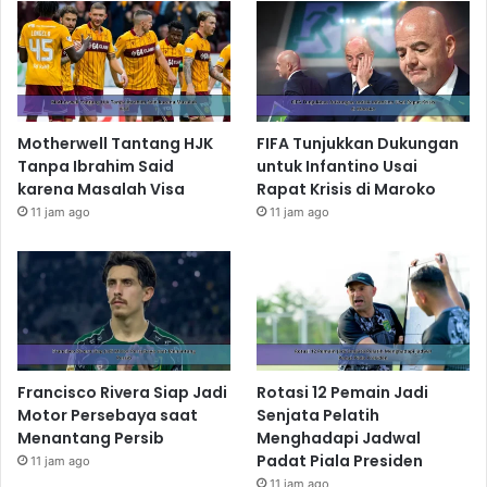
Motherwell Tantang HJK
FIFA Tunjukkan Dukungan
Tanpa Ibrahim Said
untuk Infantino Usai
karena Masalah Visa
Rapat Krisis di Maroko
11 jam ago
11 jam ago
Francisco Rivera Siap Jadi
Rotasi 12 Pemain Jadi
Motor Persebaya saat
Senjata Pelatih
Menantang Persib
Menghadapi Jadwal
Padat Piala Presiden
11 jam ago
11 jam ago