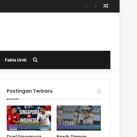
Random Arti
Search for
Fakta Unik
Postingan Terbaru
Duel Singapura
Nasib Timnas