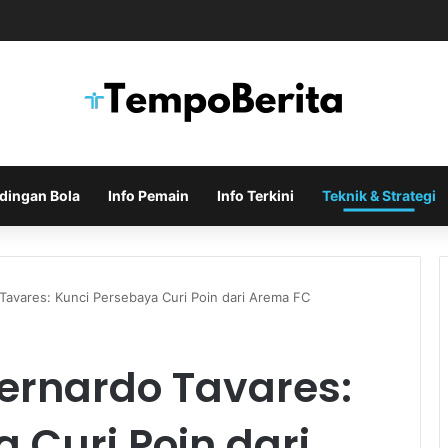
Indonesia di Piala AFF Ditentukan pada Laga Terakhir Grup
dingan Bola
Info Pemain
Info Terkini
Teknik & Strategi
Tavares: Kunci Persebaya Curi Poin dari Arema FC
ernardo Tavares:
 Curi Poin dari