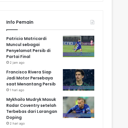
Info Pemain
Patricio Matricardi
Muncul sebagai
Penyelamat Persib di
Partai Final
2 jam ago
Francisco Rivera Siap
Jadi Motor Persebaya
saat Menantang Persib
1 hari ago
Mykhailo Mudryk Masuk
Radar Coventry setelah
Terbebas dari Larangan
Doping
2 hari ago