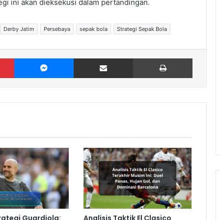
i ini akan dieksekusi dalam pertandingan.
Derby Jatim
Persebaya
sepak bola
Strategi Sepak Bola
Pinterest
Messenger
Share via Email
Print
trategi Guardiola:
Analisis Taktik El Clasico