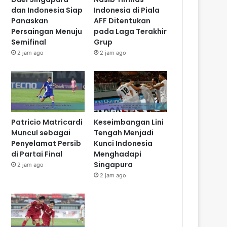
dan Indonesia Siap
Indonesia di Piala
Panaskan
AFF Ditentukan
Persaingan Menuju
pada Laga Terakhir
Semifinal
Grup
2 jam ago
2 jam ago
Patricio Matricardi
Keseimbangan Lini
Muncul sebagai
Tengah Menjadi
Penyelamat Persib
Kunci Indonesia
di Partai Final
Menghadapi
Singapura
2 jam ago
2 jam ago