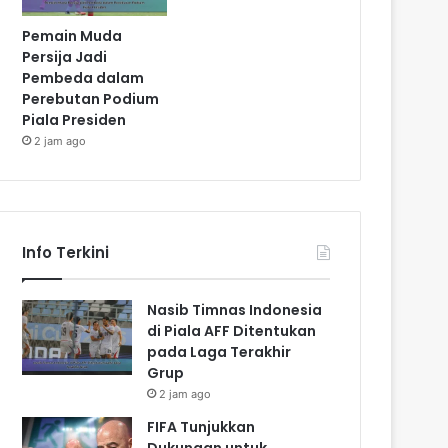
Pemain Muda
Persija Jadi
Pembeda dalam
Perebutan Podium
Piala Presiden
2 jam ago
Info Terkini
Nasib Timnas Indonesia
di Piala AFF Ditentukan
pada Laga Terakhir
Grup
2 jam ago
FIFA Tunjukkan
Dukungan untuk