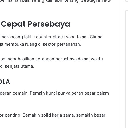
rmainan baik sering kali lebih tenang. Strategi ini ikut
k Cepat Persebaya
t merancang taktik counter attack yang tajam. Skuad
a membuka ruang di sektor pertahanan.
bisa menghasilkan serangan berbahaya dalam waktu
adi senjata utama.
OLA
a peran pemain. Pemain kunci punya peran besar dalam
aktor penting. Semakin solid kerja sama, semakin besar