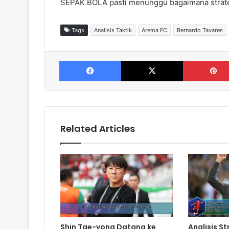
SEPAK BOLA pasti menunggu bagaimana strateg
Tags
Analisis Taktik
Arema FC
Bernardo Tavares
Facebook
X
Related Articles
Shin Tae-yong Datang ke
Analisis S