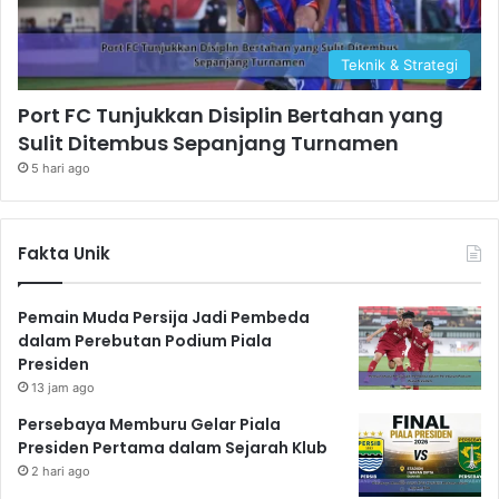
Teknik & Strategi
Port FC Tunjukkan Disiplin Bertahan yang
Sulit Ditembus Sepanjang Turnamen
5 hari ago
Fakta Unik
Pemain Muda Persija Jadi Pembeda
dalam Perebutan Podium Piala
Presiden
13 jam ago
Persebaya Memburu Gelar Piala
Presiden Pertama dalam Sejarah Klub
2 hari ago