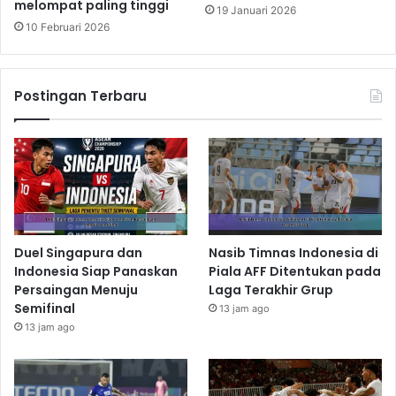
melompat paling tinggi
19 Januari 2026
10 Februari 2026
Postingan Terbaru
Duel Singapura dan
Nasib Timnas Indonesia di
Indonesia Siap Panaskan
Piala AFF Ditentukan pada
Persaingan Menuju
Laga Terakhir Grup
Semifinal
13 jam ago
13 jam ago