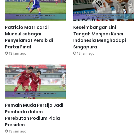
Patricio Matricardi
Keseimbangan Lini
Muncul sebagai
Tengah Menjadi Kunci
Penyelamat Persib di
Indonesia Menghadapi
Partai Final
Singapura
13 jam ago
13 jam ago
Pemain Muda Persija Jadi
Pembeda dalam
Perebutan Podium Piala
Presiden
13 jam ago