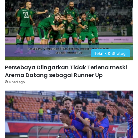
Teknik & Strategi
Persebaya Diingatkan Tidak Terlena meski
Arema Datang sebagai Runner Up
4 hari ago