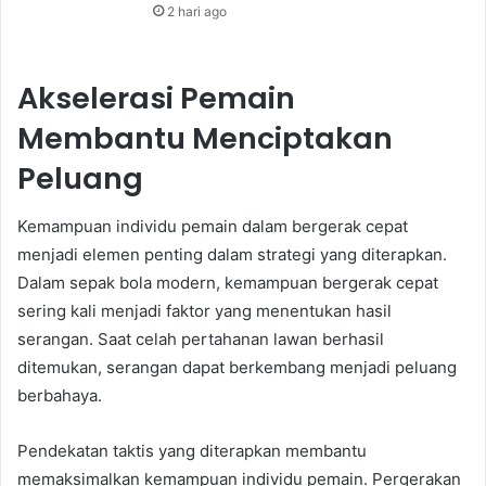
2 hari ago
Akselerasi Pemain
Membantu Menciptakan
Peluang
Kemampuan individu pemain dalam bergerak cepat
menjadi elemen penting dalam strategi yang diterapkan.
Dalam sepak bola modern, kemampuan bergerak cepat
sering kali menjadi faktor yang menentukan hasil
serangan. Saat celah pertahanan lawan berhasil
ditemukan, serangan dapat berkembang menjadi peluang
berbahaya.
Pendekatan taktis yang diterapkan membantu
memaksimalkan kemampuan individu pemain. Pergerakan