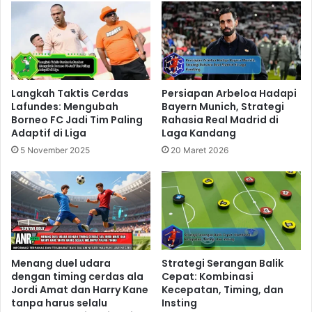
Langkah Taktis Cerdas
Persiapan Arbeloa Hadapi
Lafundes: Mengubah
Bayern Munich, Strategi
Borneo FC Jadi Tim Paling
Rahasia Real Madrid di
Adaptif di Liga
Laga Kandang
5 November 2025
20 Maret 2026
Menang duel udara
Strategi Serangan Balik
dengan timing cerdas ala
Cepat: Kombinasi
Jordi Amat dan Harry Kane
Kecepatan, Timing, dan
tanpa harus selalu
Insting