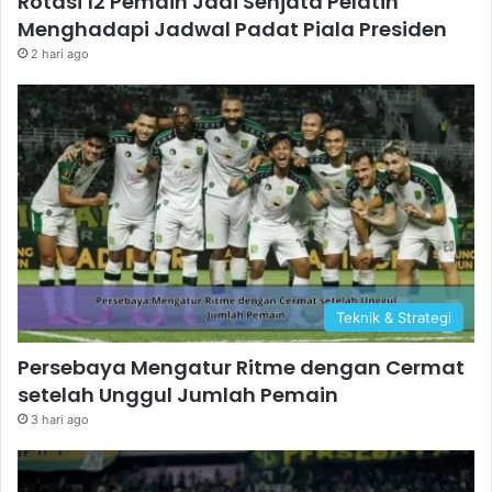
Rotasi 12 Pemain Jadi Senjata Pelatih
Menghadapi Jadwal Padat Piala Presiden
2 hari ago
Teknik & Strategi
Persebaya Mengatur Ritme dengan Cermat
setelah Unggul Jumlah Pemain
3 hari ago