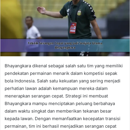
Bhayangkara dikenal sebagai salah satu tim yang memiliki
pendekatan permainan menarik dalam kompetisi sepak
bola Indonesia. Salah satu kekuatan yang sering menjadi
perhatian lawan adalah kemampuan mereka dalam
menerapkan serangan cepat. Strategi ini membuat
Bhayangkara mampu menciptakan peluang berbahaya
dalam waktu singkat dan memberikan tekanan besar
kepada lawan. Dengan memanfaatkan kecepatan transisi
permainan, tim ini berhasil menjadikan serangan cepat