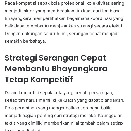
Pada kompetisi sepak bola profesional, kolektivitas sering
menjadi faktor yang membedakan tim kuat dari tim biasa.
Bhayangkara memperlihatkan bagaimana koordinasi yang
baik dapat membantu menjalankan strategi secara efektif.
Dengan dukungan seluruh lini, serangan cepat menjadi
semakin berbahaya.
Strategi Serangan Cepat
Membantu Bhayangkara
Tetap Kompetitif
Dalam kompetisi sepak bola yang penuh persaingan,
setiap tim harus memiliki kekuatan yang dapat diandalkan.
Pola permainan yang mengandalkan serangan balik
menjadi bagian penting dari strategi mereka. Keunggulan
taktis yang dimiliki memberikan nilai tambah dalam setiap
laga yang dijalani.