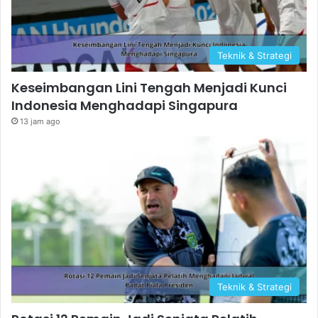
Teknik & Strategi
Keseimbangan Lini Tengah Menjadi Kunci
Indonesia Menghadapi Singapura
13 jam ago
Teknik & Strategi