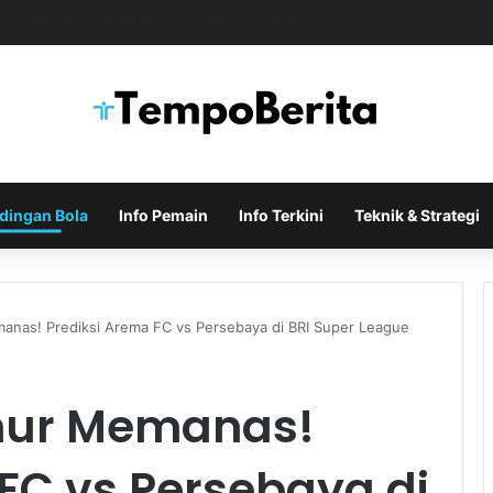
Indonesia di Piala AFF Ditentukan pada Laga Terakhir Grup
dingan Bola
Info Pemain
Info Terkini
Teknik & Strategi
anas! Prediksi Arema FC vs Persebaya di BRI Super League
mur Memanas!
FC vs Persebaya di