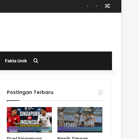
Random Arti
Search for
Fakta Unik
Postingan Terbaru
Duel Singapura
Nasib Timnas