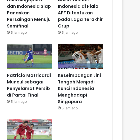
dan Indonesia Siap
Indonesia di Piala
Panaskan
AFF Ditentukan
Persaingan Menuju
pada Laga Terakhir
Semifinal
Grup
5 jam ago
5 jam ago
Patricio Matricardi
Keseimbangan Lini
Muncul sebagai
Tengah Menjadi
Penyelamat Persib
Kunci Indonesia
di Partai Final
Menghadapi
Singapura
5 jam ago
5 jam ago