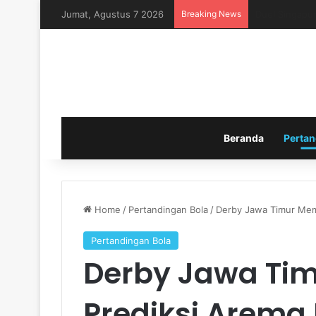
Jumat, Agustus 7 2026
Breaking News
Nasib Timnas 
Beranda
Pertan
Home
/
Pertandingan Bola
/
Derby Jawa Timur Mem
Pertandingan Bola
Derby Jawa Ti
Prediksi Arema 