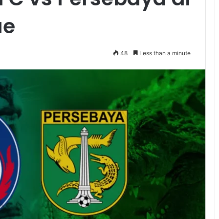
ue
48
Less than a minute