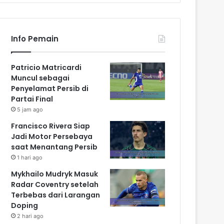
Info Pemain
Patricio Matricardi
Muncul sebagai
Penyelamat Persib di
Partai Final
5 jam ago
Francisco Rivera Siap
Jadi Motor Persebaya
saat Menantang Persib
1 hari ago
Mykhailo Mudryk Masuk
Radar Coventry setelah
Terbebas dari Larangan
Doping
2 hari ago