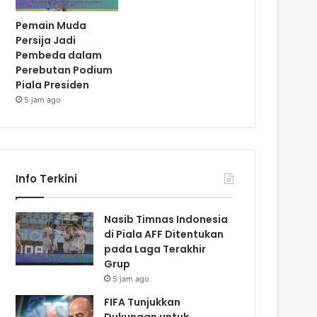
Pemain Muda
Persija Jadi
Pembeda dalam
Perebutan Podium
Piala Presiden
5 jam ago
Info Terkini
Nasib Timnas Indonesia
di Piala AFF Ditentukan
pada Laga Terakhir
Grup
5 jam ago
FIFA Tunjukkan
Dukungan untuk