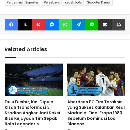
Perdamaian Suporter
Persebaya
sepak bola
Suporter Damai
Facebook
X
Pinterest
Messenger
WhatsApp
Telegram
Line
Share via Email
Print
Related Articles
Dulu Dicibir, Kini Dipuja:
Aberdeen FC Tim Terakhir
Kisah Transformasi 3
yang Sukses Kalahkan Real
Stadion Angker Jadi Saksi
Madrid di Final Eropa 1983
Bisu Kejayaan Tim Sepak
Sebelum Dominasi Los
Bola Legendaris
Blancos