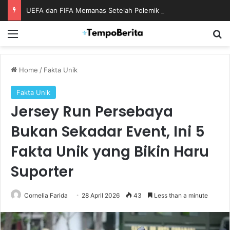
UEFA dan FIFA Memanas Setelah Polemik Rencana Bisnis Piala Dunia
Menu
S
Home
/
Fakta Unik
Fakta Unik
Jersey Run Persebaya
Bukan Sekadar Event, Ini 5
Fakta Unik yang Bikin Haru
Suporter
Cornelia Farida
28 April 2026
43
Less than a minute