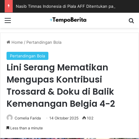
Nasib Timnas Indonesia di Piala AFF Ditentukan pada Laga Terakhir Grup
Menu
S
Home
/
Pertandingan Bola
Pertandingan Bola
Lini Serang Mematikan
Mengupas Kontribusi
Trossard & Doku di Balik
Kemenangan Belgia 4-2
Cornelia Farida
14 Oktober 2025
102
Less than a minute