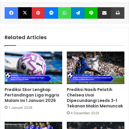
Facebook
X
Pinterest
Messenger
WhatsApp
Telegram
Line
Share via Email
Print
Related Articles
Prediksi Skor Lengkap
Prediksi Nasib Pelatih
Pertandingan Liga Inggris
Chelsea Usai
Malam Ini 1 Januari 2026
Dipecundangi Leeds 3-1
Tekanan Makin Memuncak
1 Januari 2026
4 Desember 2025