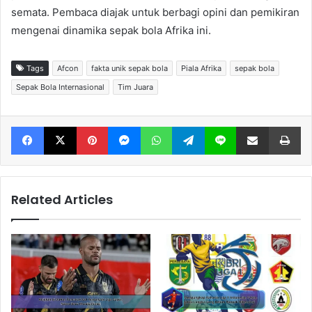
semata. Pembaca diajak untuk berbagi opini dan pemikiran
mengenai dinamika sepak bola Afrika ini.
Tags
Afcon
fakta unik sepak bola
Piala Afrika
sepak bola
Sepak Bola Internasional
Tim Juara
Facebook
X
Pinterest
Messenger
WhatsApp
Telegram
Line
Share via Email
Print
Related Articles