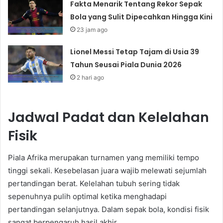
Fakta Menarik Tentang Rekor Sepak
Bola yang Sulit Dipecahkan Hingga Kini
23 jam ago
Lionel Messi Tetap Tajam di Usia 39
Tahun Seusai Piala Dunia 2026
2 hari ago
Jadwal Padat dan Kelelahan
Fisik
Piala Afrika merupakan turnamen yang memiliki tempo
tinggi sekali. Kesebelasan juara wajib melewati sejumlah
pertandingan berat. Kelelahan tubuh sering tidak
sepenuhnya pulih optimal ketika menghadapi
pertandingan selanjutnya. Dalam sepak bola, kondisi fisik
sangat berpengaruh hasil akhir.