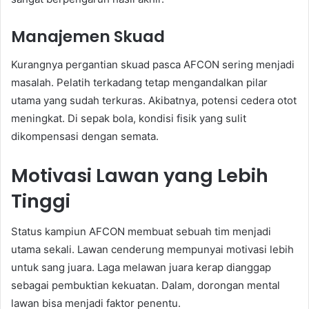
Manajemen Skuad
Kurangnya pergantian skuad pasca AFCON sering menjadi
masalah. Pelatih terkadang tetap mengandalkan pilar
utama yang sudah terkuras. Akibatnya, potensi cedera otot
meningkat. Di sepak bola, kondisi fisik yang sulit
dikompensasi dengan semata.
Motivasi Lawan yang Lebih
Tinggi
Status kampiun AFCON membuat sebuah tim menjadi
utama sekali. Lawan cenderung mempunyai motivasi lebih
untuk sang juara. Laga melawan juara kerap dianggap
sebagai pembuktian kekuatan. Dalam, dorongan mental
lawan bisa menjadi faktor penentu.