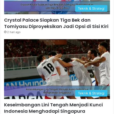
Teknik & Strategi
Crystal Palace Siapkan Tiga Bek dan
Tomiyasu Diproyeksikan Jadi Opsi di Sisi Kiri
2 hari ago
Teknik & Strategi
Keseimbangan Lini Tengah Menjadi Kunci
Indonesia Menghadapi Singapura