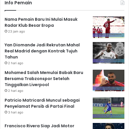
Info Pemain
Nama Pemain Baru Ini Mulai Masuk
Radar Klub Besar Eropa
23 jam ago
Yan Diomande Jadi Rekrutan Mahal
Real Madrid dengan Kontrak Tujuh
Tahun
2 hari ago
Mohamed Salah Memulai Babak Baru
Bersama Trabzonspor Setelah
Tinggalkan Liverpool
2 hari ago
Patricio Matricardi Muncul sebagai
Penyelamat Persib di Partai Final
3 hari ago
Francisco Rivera Siap Jadi Motor