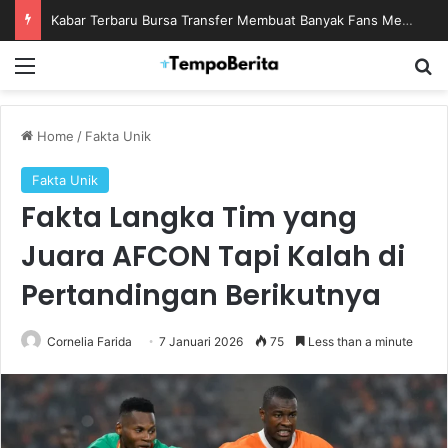
Kabar Terbaru Bursa Transfer Membuat Banyak Fans Menanti Kejutan Berikutnya
Menu
S
Home
/
Fakta Unik
Fakta Unik
Fakta Langka Tim yang
Juara AFCON Tapi Kalah di
Pertandingan Berikutnya
Cornelia Farida
7 Januari 2026
75
Less than a minute